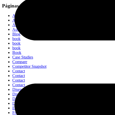
Páginas
Automatizacion ia
Automatizacion ia
Automatizacion ia
Automatizacion ia
Blog
book
book
book
Book
Case Studies
Compare
Competitor Snapshot
Contact
Contact
Contact
Contact
Diseno Desarrollo Web
Diseno Desarrollo Web
Diseno Desarrollo Web
Diseno Desarrollo Web
Estepona
Free Audit