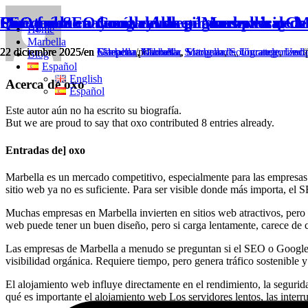
Cómo el SEO local ayuda a las empresas de M
Por qué la mayoría de las páginas web de M
SEO frente a Google Ads en Marbella: ¿Cuál
Qué tener en cuenta al elegir un servicio d
Home
Marbella
22 diciembre 2025
22 diciembre 2025
22 diciembre 2025
22 diciembre 2025
/
/
/
/
en
en
en
en
Marbella
Gibraltar
Estepona
Estepona
,
/
,
,
por
Marbella
Marbella
Gibraltar
oxo
,
,
,
Sotogrande
Marbella
Sotogrande
,
Sotogrande
,
,
Uncategorized
Uncategorized
,
Unca
/
/
Blog
Español
English
Acerca de
oxo
Español
Este autor aún no ha escrito su biografía.
But we are proud to say that
oxo
contributed 8 entries already.
Entradas de] oxo
Marbella es un mercado competitivo, especialmente para las empresas 
sitio web ya no es suficiente. Para ser visible donde más importa, e
Muchas empresas en Marbella invierten en sitios web atractivos, pero au
web puede tener un buen diseño, pero si carga lentamente, carece de cl
Las empresas de Marbella a menudo se preguntan si el SEO o Google A
visibilidad orgánica. Requiere tiempo, pero genera tráfico sostenible 
El alojamiento web influye directamente en el rendimiento, la segurida
qué es importante el alojamiento web Los servidores lentos, las interr