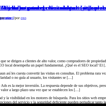
arbella a atraer clientes de alto valor.
arbella no generan conversiones (y cómo so
 es mejor para el crecimiento a largo plaz
e alojamiento web gestionado para sitios web
tegorized
por
por
oxo
oxo
/
por
oxo
que se dirigen a clientes de alto valor, como compradores de propiedad
l SEO local desempeña un papel fundamental. ¿Qué es el SEO local? El 
n así les cuesta convertir las visitas en consultas. El problema rara vez
aridad o no guía al usuario, los visitantes se […]
ds es la mejor inversión. La respuesta depende de sus objetivos, pre
y valor a largo plazo una vez que se establecen los […]
d y la visibilidad en los motores de búsqueda. Para los sitios web empres
upciones del servicio y la seguridad deficiente pueden perjudicar tanto