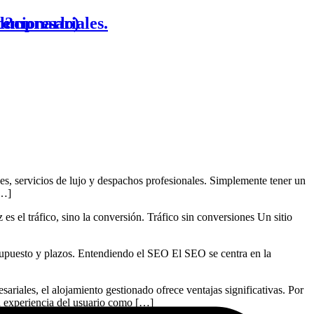
lucionarlo)
o?
 empresariales.
es, servicios de lujo y despachos profesionales. Simplemente tener un
[…]
 es el tráfico, sino la conversión. Tráfico sin conversiones Un sitio
supuesto y plazos. Entendiendo el SEO El SEO se centra en la
ariales, el alojamiento gestionado ofrece ventajas significativas. Por
 la experiencia del usuario como […]