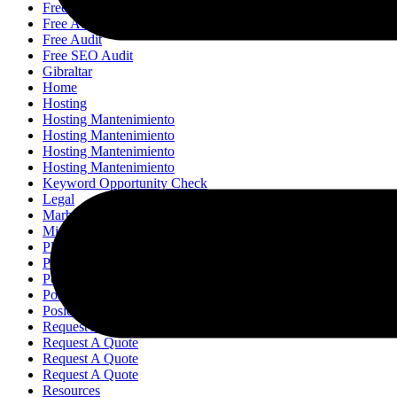
Free Audit
Free Audit
Free Audit
Free SEO Audit
Gibraltar
Home
Hosting
Hosting Mantenimiento
Hosting Mantenimiento
Hosting Mantenimiento
Hosting Mantenimiento
Keyword Opportunity Check
Legal
Marbella
Migration
Plans
Posicionamiento Seo
Posicionamiento Seo
Posicionamiento Seo
Posicionamiento Seo
Request A Quote
Request A Quote
Request A Quote
Request A Quote
Resources