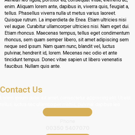
enim. Aliquam lorem ante, dapibus in, viverra quis, feugiat a,
tellus. Phasellus viverra nulla ut metus varius laoreet.
Quisque rutrum. La imperdieta de Enea. Etiam ultricies nisi
vel augue. Curabitur ullamcorper ultricies nisi. Nam eget dui.
Etiam rhoncus. Maecenas tempus, tellus eget condimentum
rhoncus, sem quam semper libero, sit amet adipiscing sem
neque sed ipsum. Nam quam nunc, blandit vel, luctus
pulvinar, hendrerit id, lorem. Mecenas nec odio et ante
tincidunt tempus. Donec vitae sapien ut libero venenatis
faucibus. Nullam quis ante.
Contact Us
Lorem ipsum dolor sit amet, consectetur adipiscing elit. Ut elit
tellus, luctus nec ullamcorper mattis, pulvinar dapibus leo.
Phone
00350 5407070