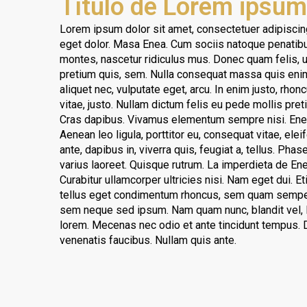
Título de Lorem ipsum
Lorem ipsum dolor sit amet, consectetuer adipiscin
eget dolor. Masa Enea. Cum sociis natoque penatibu
montes, nascetur ridiculus mus. Donec quam felis, ul
pretium quis, sem. Nulla consequat massa quis enim.
aliquet nec, vulputate eget, arcu. In enim justo, rhon
vitae, justo. Nullam dictum felis eu pede mollis pre
Cras dapibus. Vivamus elementum sempre nisi. Enean
Aenean leo ligula, porttitor eu, consequat vitae, ele
ante, dapibus in, viverra quis, feugiat a, tellus. Phas
varius laoreet. Quisque rutrum. La imperdieta de Enea
Curabitur ullamcorper ultricies nisi. Nam eget dui.
tellus eget condimentum rhoncus, sem quam semper 
sem neque sed ipsum. Nam quam nunc, blandit vel, luc
lorem. Mecenas nec odio et ante tincidunt tempus. D
venenatis faucibus. Nullam quis ante.