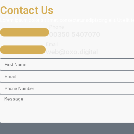
Contact Us
Lorem ipsum dolor sit amet, consectetur adipiscing elit. Ut elit t
Phone
00350 5407070
Email
web@oxo.digital