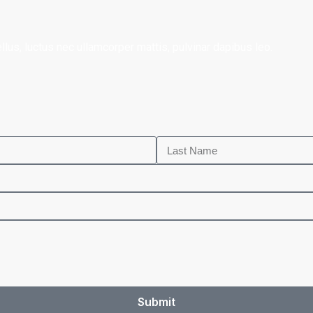
ellus, luctus nec ullamcorper mattis, pulvinar dapibus leo.
Submit