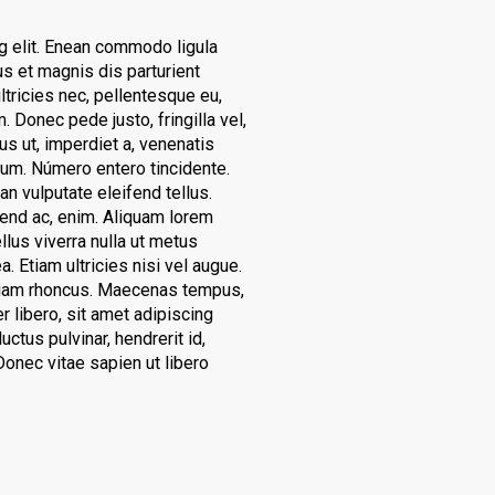
g elit. Enean commodo ligula
s et magnis dis parturient
tricies nec, pellentesque eu,
 Donec pede justo, fringilla vel,
cus ut, imperdiet a, venenatis
tium. Número entero tincidente.
 vulputate eleifend tellus.
ifend ac, enim. Aliquam lorem
ellus viverra nulla ut metus
. Etiam ultricies nisi vel augue.
 Etiam rhoncus. Maecenas tempus,
libero, sit amet adipiscing
tus pulvinar, hendrerit id,
onec vitae sapien ut libero