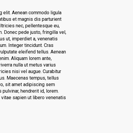
g elit. Aenean commodo ligula
ibus et magnis dis parturient
tricies nec, pellentesque eu,
 Donec pede justo, fringilla vel,
cus ut, imperdiet a, venenatis
um. Integer tincidunt. Cras
lputate eleifend tellus. Aenean
, enim. Aliquam lorem ante,
viverra nulla ut metus varius
icies nisi vel augue. Curabitur
ncus. Maecenas tempus, tellus
, sit amet adipiscing sem
pulvinar, hendrerit id, lorem.
vitae sapien ut libero venenatis