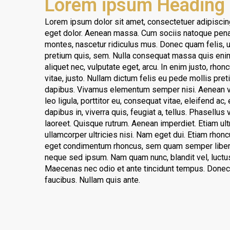
Lorem ipsum Heading
Lorem ipsum dolor sit amet, consectetuer adipiscin
eget dolor. Aenean massa. Cum sociis natoque penat
montes, nascetur ridiculus mus. Donec quam felis, ul
pretium quis, sem. Nulla consequat massa quis enim.
aliquet nec, vulputate eget, arcu. In enim justo, rhon
vitae, justo. Nullam dictum felis eu pede mollis preti
dapibus. Vivamus elementum semper nisi. Aenean vu
leo ligula, porttitor eu, consequat vitae, eleifend ac
dapibus in, viverra quis, feugiat a, tellus. Phasellus 
laoreet. Quisque rutrum. Aenean imperdiet. Etiam ultr
ullamcorper ultricies nisi. Nam eget dui. Etiam rho
eget condimentum rhoncus, sem quam semper libero
neque sed ipsum. Nam quam nunc, blandit vel, luctus 
Maecenas nec odio et ante tincidunt tempus. Donec 
faucibus. Nullam quis ante.