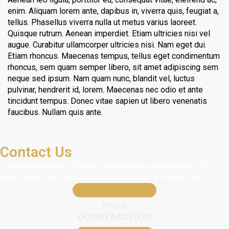
enim. Aliquam lorem ante, dapibus in, viverra quis, feugiat a,
tellus. Phasellus viverra nulla ut metus varius laoreet.
Quisque rutrum. Aenean imperdiet. Etiam ultricies nisi vel
augue. Curabitur ullamcorper ultricies nisi. Nam eget dui.
Etiam rhoncus. Maecenas tempus, tellus eget condimentum
rhoncus, sem quam semper libero, sit amet adipiscing sem
neque sed ipsum. Nam quam nunc, blandit vel, luctus
pulvinar, hendrerit id, lorem. Maecenas nec odio et ante
tincidunt tempus. Donec vitae sapien ut libero venenatis
faucibus. Nullam quis ante.
Contact Us
Lorem ipsum dolor sit amet, consectetur adipiscing elit. Ut elit
tellus, luctus nec ullamcorper mattis, pulvinar dapibus leo.
Phone
00350 5407070