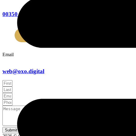
00350 5407070
Email
web@oxo.digital
Submit
2026 © Copyright – OXO Digital Growth Services