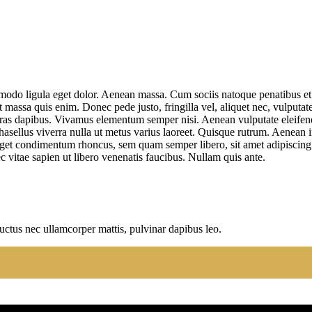
mmodo ligula eget dolor. Aenean massa. Cum sociis natoque penatibus et
t massa quis enim. Donec pede justo, fringilla vel, aliquet nec, vulputate
Cras dapibus. Vivamus elementum semper nisi. Aenean vulputate eleifend t
Phasellus viverra nulla ut metus varius laoreet. Quisque rutrum. Aenean 
 eget condimentum rhoncus, sem quam semper libero, sit amet adipiscin
 vitae sapien ut libero venenatis faucibus. Nullam quis ante.
 luctus nec ullamcorper mattis, pulvinar dapibus leo.