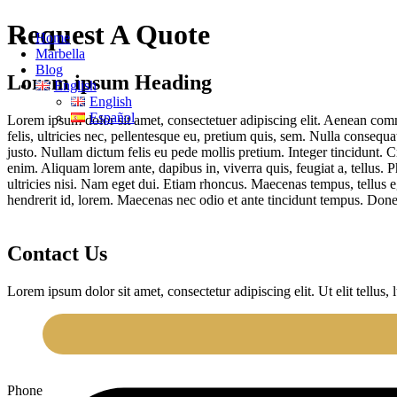
Request A Quote
Home
Marbella
Blog
Lorem ipsum Heading
English
English
Español
Lorem ipsum dolor sit amet, consectetuer adipiscing elit. Aenean co
felis, ultricies nec, pellentesque eu, pretium quis, sem. Nulla consequa
justo. Nullam dictum felis eu pede mollis pretium. Integer tincidunt. 
enim. Aliquam lorem ante, dapibus in, viverra quis, feugiat a, tellus. 
ultricies nisi. Nam eget dui. Etiam rhoncus. Maecenas tempus, tellus
hendrerit id, lorem. Maecenas nec odio et ante tincidunt tempus. Donec
Contact Us
Lorem ipsum dolor sit amet, consectetur adipiscing elit. Ut elit tellus,
Phone